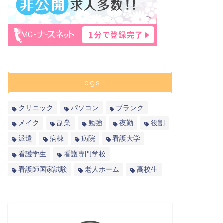
Tags
クリニック
パソコン
ブランク
メイク
副業
勉強
夜勤
役割
派遣
病棟
病院
看護大学
看護学生
看護専門学校
看護師国家試験
老人ホーム
高校生