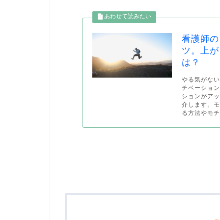
看護師の
ツ。上が
は？
やる気がな
チベーショ
ションがアッ
介します。
る方法やモチ