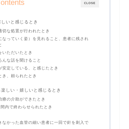
ontents
CLOSE
嬉しいと感じるとき
適切な処置が行われたとき
になっていく姿）を見れること、患者に残され
と
をいただいたとき
ろんな話を聞けること
が安定している、と感じたとき
とき、頼られたとき
ら楽しい・嬉しいと感じるとき
治療の介助ができたとき
時間内で終わらせられたとき
きなかった血管の細い患者に一回で針を刺入で