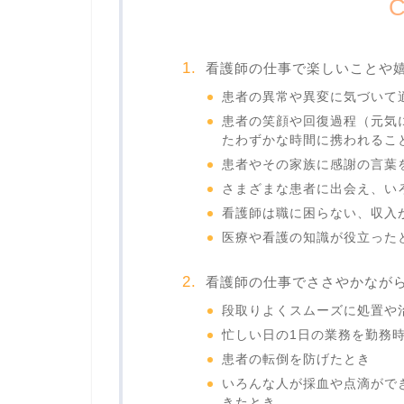
C
看護師の仕事で楽しいことや
患者の異常や異変に気づいて
患者の笑顔や回復過程（元気
たわずかな時間に携われるこ
患者やその家族に感謝の言葉
さまざまな患者に出会え、い
看護師は職に困らない、収入
医療や看護の知識が役立った
看護師の仕事でささやかなが
段取りよくスムーズに処置や
忙しい日の1日の業務を勤務
患者の転倒を防げたとき
いろんな人が採血や点滴がで
きたとき